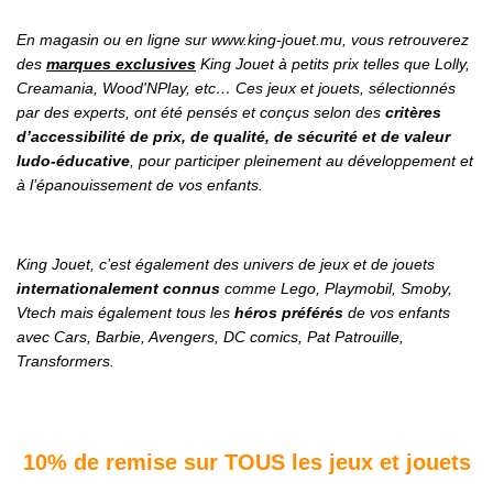
En magasin ou en ligne sur www.king-jouet.mu, vous retrouverez
des
marques exclusives
King Jouet à petits prix telles que Lolly,
Creamania, Wood'NPlay, etc… Ces jeux et jouets, sélectionnés
par des experts, ont été pensés et conçus selon des
critères
d’accessibilité de prix, de qualité, de sécurité et de valeur
ludo-éducative
, pour participer pleinement au développement et
à l’épanouissement de vos enfants.
King Jouet, c’est également des univers de jeux et de jouets
internationalement connus
comme Lego, Playmobil, Smoby,
Vtech mais également tous les
héros préférés
de vos enfants
avec Cars, Barbie, Avengers, DC comics, Pat Patrouille,
Transformers.
10% de remise sur TOUS les jeux et jouets