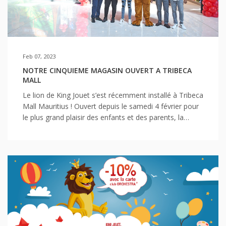
jouets d’éveil adaptés à son âge. Le sur-solliciter serait
contre-productif. En effet, l’enfant aura tendance à se
décourager s’il ne comprend pas l’utilité du jouet et
cela pourrait même générer de la frustration et des
pleurs. LE DOUDOU Le doudou est un véritable
Feb 07, 2023
« must have » pour les bébés. Ainsi, dès sa naissance,
vous pouvez proposer à bébé un doudou. C’est un
NOTRE CINQUIEME MAGASIN OUVERT A TRIBECA
MALL
incontournable qu’il est important de bien choisir. Ce
petit bout de tissu souvent en forme d’animaux va
Le lion de King Jouet s’est récemment installé à Tribeca
devenir une véritable figure d’attachement pour le
Mall Mauritius ! Ouvert depuis le samedi 4 février pour
bébé. Il permettra de le rassurer, de l’apaiser, de l’aider
le plus grand plaisir des enfants et des parents, la
à s’endormir calmement et le suivra partout pendant
cinquième boutique King Jouet est l’endroit idéal pour
toute son enfance. Avant sa naissance, dormez avec le
les idées cadeaux.
doudou pour qu’il s’imprègne de votre odeur. Aux côtés
de son doudou, tout doux, votre enfant se sentira
Le magasin propose donc des jeux et jouets pour les
rassuré. Il sera comme un repère pour lui lorsque vous
enfants, de la naissance à 14 ans+ et même pour la
le coucherez.
famille. King Jouet vous offre un choix très important
de jeux et jouets parmi les grandes marques ainsi que
L’ÉVOLUTION DE LA MOTRICITÉ DE BÉBÉ ENTRE 0
des marques exclusives.
ET 12 MOIS Dès sa naissance, bébé va développer sa
motricité grâce à de nombreux stimuli, et les jouets y