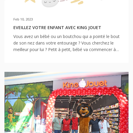
Feb 10, 2023
EVEILLEZ VOTRE ENFANT AVEC KING JOUET
Vous avez un bébé ou un boutchou qui a pointé le bout
de son nez dans votre entourage ? Vous cherchez le
meilleur pour lui ? Petit à petit, bébé va commencer à
découvrir le monde qui l’entoure et à développer tous
ses sens notamment grâce à ses jouets. D’où
l’importance de bien les choisir. Chez King Jouet on
vous propose d’en apprendre un peu plus sur
l’importance des jouets d’éveil.
L’IMPORTANCE DES JOUETS D’ÉVEIL L’enfant
commence sa phase d’éveil dans le ventre de sa mère.
Mais il est essentiel de stimuler bébé dès sa naissance
pour développer cette phase d’éveil entamée in utero.
S’il est important d’éveiller bébé dès son plus jeune
âge, il reste primordial de lui proposer des activités et